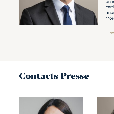
en i
carr
fin
Mor
IN
Contacts Presse