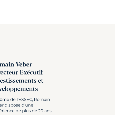
main Veber
recteur Exécutif
vestissements et
veloppements
lômé de l’ESSEC, Romain
er dispose d’une
érience de plus de 20 ans