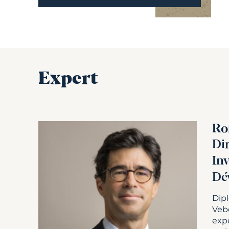
Expert
Ro
Di
In
Dé
Dip
Veb
exp