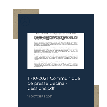
11-10-2021_Communiqué
de presse Gecina -
Cessions.pdf
11 OCTOBRE 2021