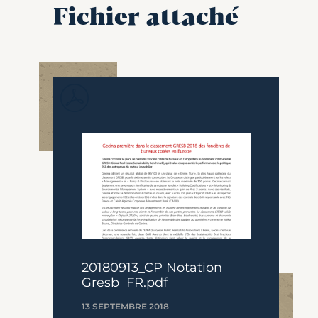
Fichier attaché
20180913_CP Notation
Gresb_FR.pdf
13 SEPTEMBRE 2018