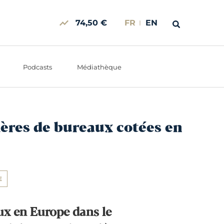
74,50 €
FR
EN
Podcasts
Médiathèque
ères de bureaux cotées en
E
ux en Europe dans le