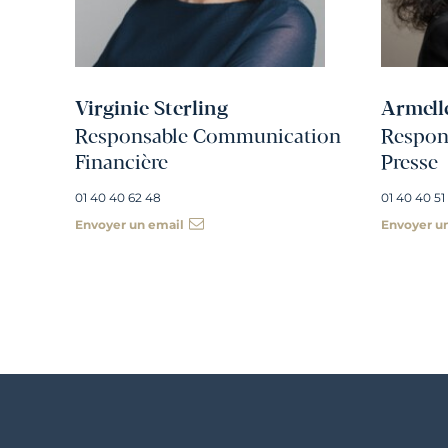
Virginie Sterling
Armell
Responsable Communication
Respons
Financière
Presse
01 40 40 62 48
01 40 40 51
Envoyer un email
Envoyer u