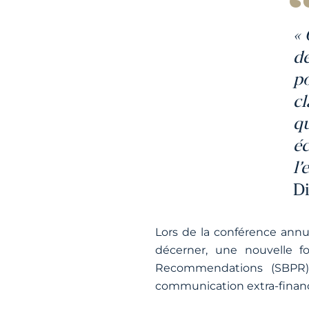
« 
dé
po
cl
q
é
l’
Di
Lors de la conférence annue
décerner, une nouvelle fo
Recommendations (SBPR) A
communication extra-finan