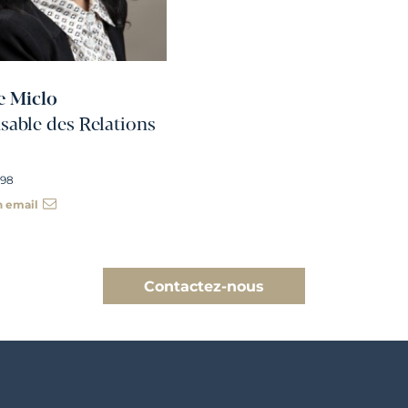
e Miclo
able des Relations
 98
n email
Contactez-nous