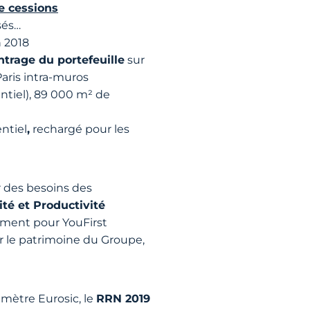
e cessions
sés…
n 2018
ntrage du portefeuille
sur
aris intra-muros
entiel), 89 000 m² de
ntiel
,
rechargé pour les
r des besoins des
ité et Productivité
ment pour YouFirst
r le patrimoine du Groupe,
imètre Eurosic, le
RRN 2019