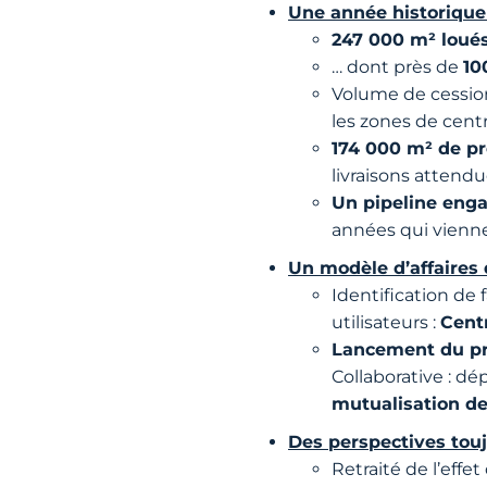
Une année historique 
247 000 m² loué
… dont près de
10
Volume de cessio
les zones de cent
174 000 m² de pro
livraisons attend
Un pipeline enga
années qui vienn
Un modèle d’affaires 
Identification de
utilisateurs :
Centr
Lancement du p
Collaborative : d
mutualisation de
Des perspectives touj
Retraité de l’effe