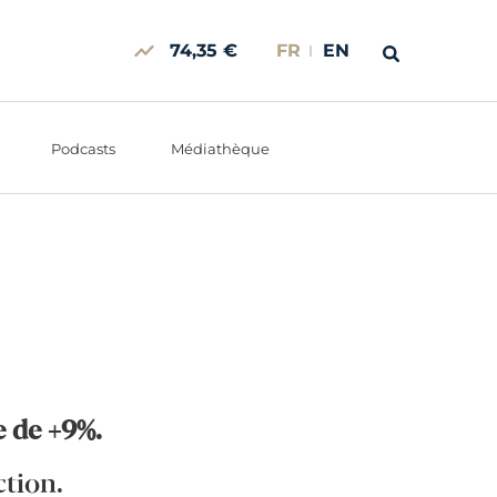
74,35 €
FR
EN
Podcasts
Médiathèque
e de +9%.
tion.