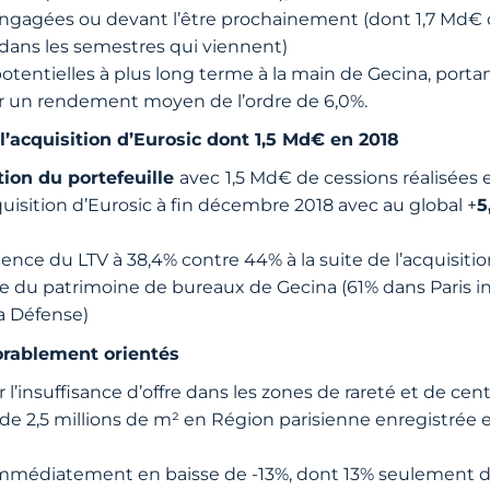
ngagées ou devant l’être prochainement (dont 1,7 Md€ d
 dans les semestres qui viennent)
tentielles à plus long terme à la main de Gecina, portant
 un rendement moyen de l’ordre de 6,0%.
’acquisition d’Eurosic dont 1,5 Md€ en 2018
tion du portefeuille
avec
1,5 Md€ de cessions réalisées
uisition d’Eurosic à fin décembre 2018 avec au global +
5
ce du LTV à 38,4% contre 44% à la suite de l’acquisitio
cée du patrimoine de bureaux de Gecina (61% dans Paris i
La Défense)
orablement orientés
insuffisance d’offre dans les zones de rareté et de cent
e 2,5 millions de m² en Région parisienne enregistrée
immédiatement en baisse de -13%, dont 13% seulement d