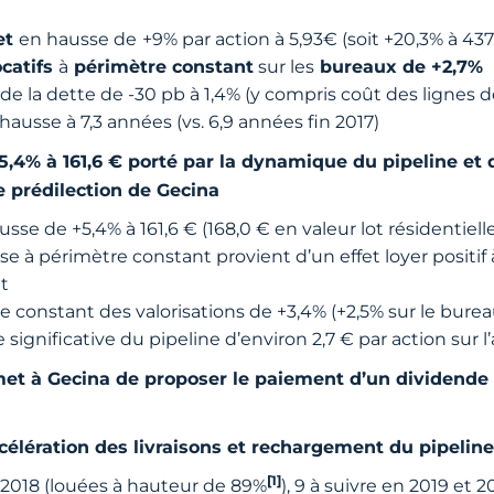
et
en hausse de
+9% par action à 5,93€ (soit +20,3% à 43
catifs
à
périmètre constant
sur les
bureaux de +2,7%
e la dette de -30 pb à 1,4% (y compris coût des lignes de
usse à 7,3 années (vs. 6,9 années fin 2017)
4% à 161,6 € porté par la dynamique du pipeline et
e prédilection de Gecina
se de +5,4% à 161,6 € (168,0 € en valeur lot résidentiell
e à périmètre constant provient d’un effet loyer positif
t
constant des valorisations de +3,4% (+2,5% sur le bureau 
significative du pipeline d’environ 2,7 € par action sur 
et à Gecina de proposer le paiement d’un dividende 
accélération des livraisons et rechargement du pipeline
[1]
n 2018 (louées à hauteur de 89%
), 9 à suivre en 2019 et 