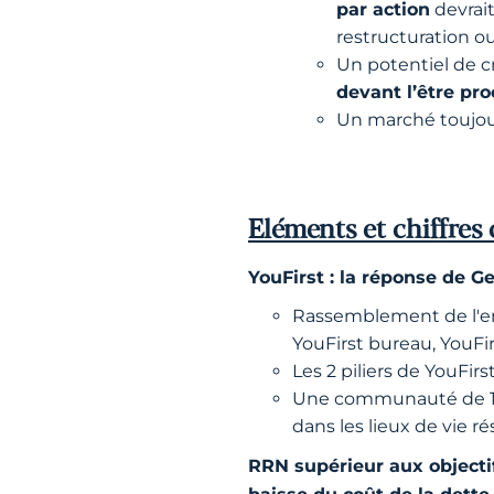
par action
devrait
restructuration o
Un potentiel de c
devant l’être pr
Un marché toujour
Eléments et chiffres 
YouFirst : la réponse de G
Rassemblement de l'en
YouFirst bureau, YouFir
Les 2 piliers de YouFir
Une communauté de 100 0
dans les lieux de vie ré
RRN supérieur aux objectif
baisse du coût de la dette