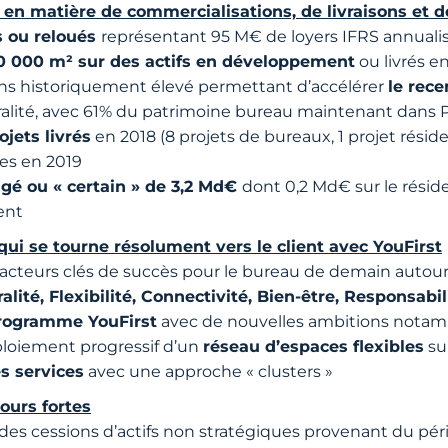
en matière de commercialisations, de livraisons et d
s ou reloués
représentant 95 M€ de loyers IFRS annuali
0 000 m² sur des actifs en développement
ou livrés e
ns historiquement élevé permettant d’accélérer
le rece
ralité, avec 61% du patrimoine bureau maintenant dans P
jets livrés
en 2018 (8 projets de bureaux, 1 projet résid
ues en 2019
gé ou « certain » de 3,2 Md€
dont 0,2 Md€ sur le réside
ent
qui se tourne résolument vers le client avec YouFirst
 facteurs clés de succès pour le bureau de demain autou
alité, Flexibilité, Connectivité, Bien-être, Responsabil
rogramme YouFirst
avec de nouvelles ambitions notam
éploiement progressif d’un
réseau d’espaces flexibles
su
s services
avec une approche « clusters »
ours fortes
t des cessions d’actifs non stratégiques provenant du pér