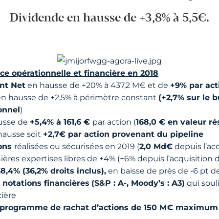
Dividende en hausse de +3,8% à 5,5€.
e opérationnelle et financière en 2018
nt Net
en hausse de +20% à 437,2 M€ et de
+9% par acti
en hausse de +2,5% à périmètre constant
(+2,7% sur le b
onnel
)
usse de
+5,4% à 161,6 €
par action (
168,0 € en valeur rés
 hausse soit
+2,7€ par action provenant du pipeline
ions
réalisées ou sécurisées en 2019 (
2,0 Md€
depuis l’ac
ières expertises libres de +4% (+6% depuis l’acquisition d
38,4% (36,2% droits inclus),
en baisse de près de -6 pt de
 notations financières
(S&P : A-, Moody’s : A3)
qui soul
cière
programme de rachat d’actions de 150 M€ maximum