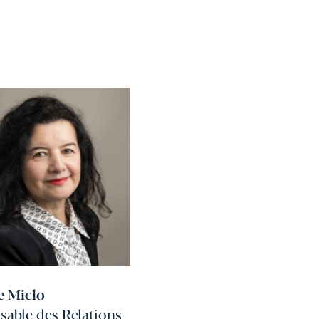
e Miclo
able des Relations