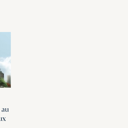
 au
ux