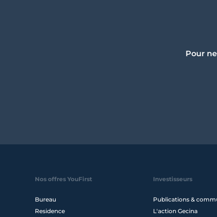
Pour ne
Nos offres YouFirst
Investisseurs
Bureau
Publications & comm
Residence
L'action Gecina