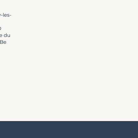
-les-
D
re du
 Be