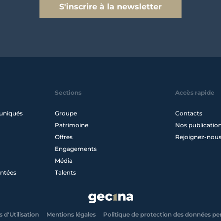
S'inscrire à la newsletter
Sections
Accès rapide
uniqués
Groupe
Contacts
Patrimoine
Nos publicatio
Offres
Rejoignez-nou
Engagements
Média
ntées
Talents
 d'Utilisation
Mentions légales
Politique de protection des données pe