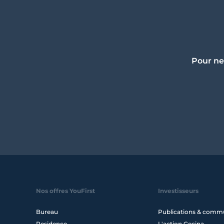
Pour ne
Nos offres YouFirst
Investisseurs
Bureau
Publications & comm
Residence
L'action Gecina