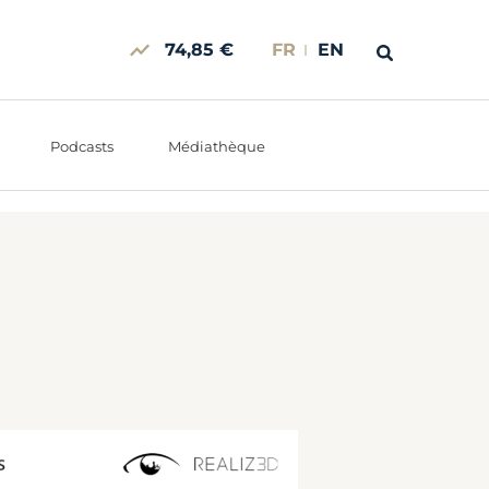
74,85 €
FR
EN
Podcasts
Médiathèque