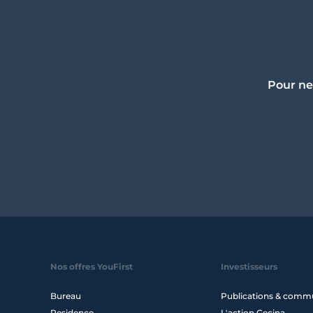
Pour ne
Nos offres YouFirst
Investisseurs
Bureau
Publications & comm
Residence
L'action Gecina