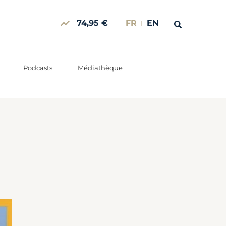
74,95 €
FR
EN
Podcasts
Médiathèque