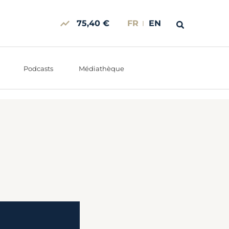
75,40 €
FR
EN
Podcasts
Médiathèque