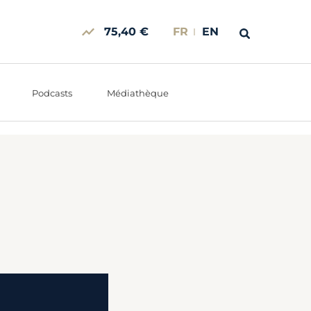
75,40 €
FR
EN
Podcasts
Médiathèque