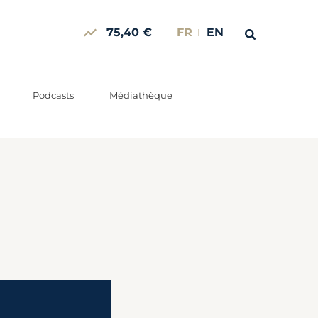
75,40 €
FR
EN
Podcasts
Médiathèque