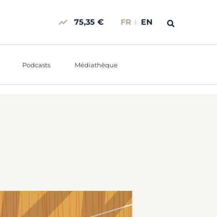
75,35 €
FR
EN
Podcasts
Médiathèque