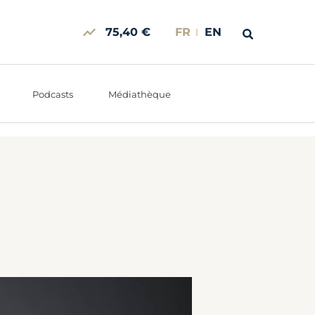
75,40 €
FR
EN
Podcasts
Médiathèque