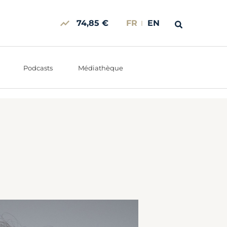
74,85 €
FR
EN
Podcasts
Médiathèque