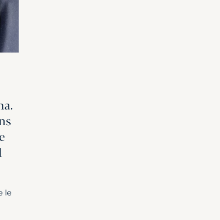
na.
ons
e
l
 le