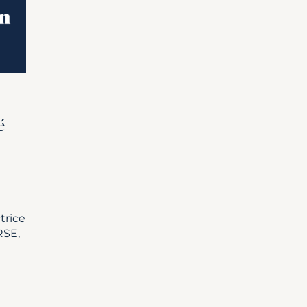
é
trice
RSE,