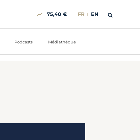
75,40 €
FR
EN
Podcasts
Médiathèque