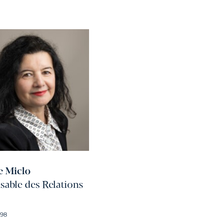
e Miclo
able des Relations
 98