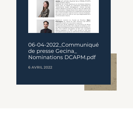
06-04-2022_Communiqué
de presse Gecina_
Nominations DCAPM.pdf
6 AVRIL 2022