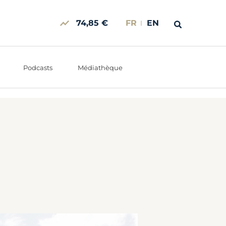
74,85 €
FR
EN
Podcasts
Médiathèque