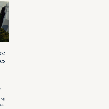
ce
ues
-
e
IMI
des