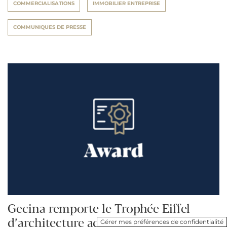
COMMERCIALISATIONS
IMMOBILIER ENTREPRISE
COMMUNIQUES DE PRESSE
Gecina remporte le Trophée Eiffel
d’architecture acier pour son
Gérer mes préférences de confidentialité