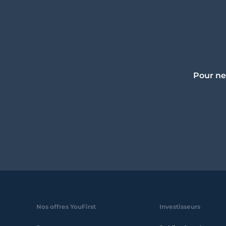
Pour ne
Nos offres YouFirst
Investisseurs