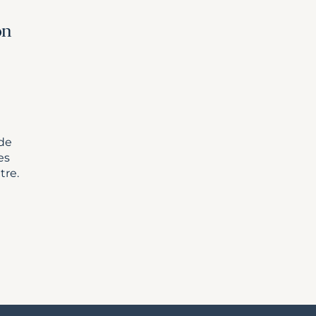
on
 de
es
tre.