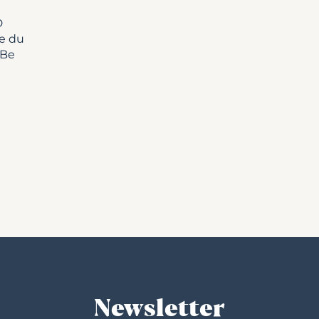
D
re du
 Be
Newsletter