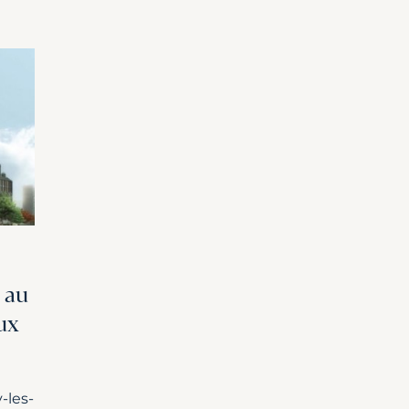
 au
ux
-les-