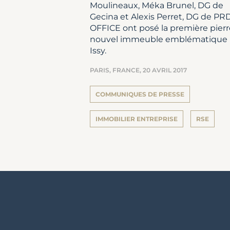
Moulineaux, Méka Brunel, DG de
Gecina et Alexis Perret, DG de PR
OFFICE ont posé la première pier
nouvel immeuble emblématique
Issy.
PARIS, FRANCE,
20 AVRIL 2017
COMMUNIQUES DE PRESSE
IMMOBILIER ENTREPRISE
RSE