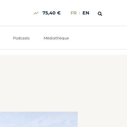
75,40 €
FR
EN
Podcasts
Médiathèque