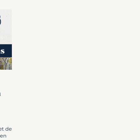
a
et de
 en