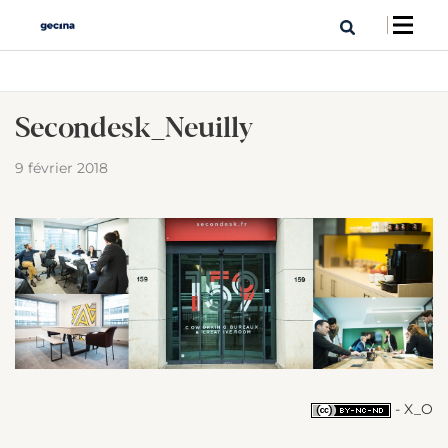
Secondesk_Neuilly
9 février 2018
- X_O