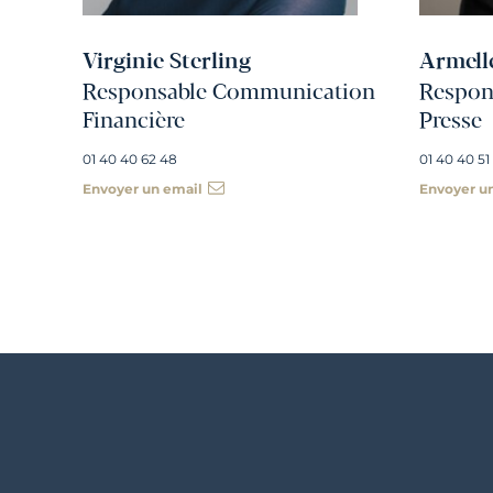
Virginie Sterling
Armell
Responsable Communication
Respons
Financière
Presse
01 40 40 62 48
01 40 40 51
Envoyer un email
Envoyer u