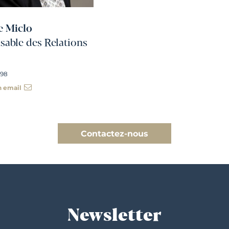
e Miclo
able des Relations
 98
n email
Contactez-nous
Newsletter