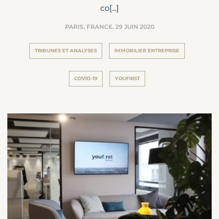
co[...]
PARIS, FRANCE,
29 JUIN 2020
TRIBUNES ET ANALYSES
IMMOBILIER ENTREPRISE
COVID-19
YOUFIRST