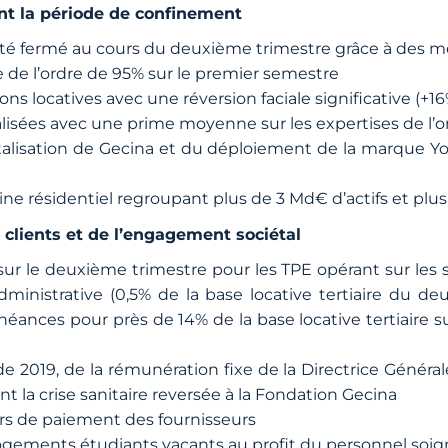
nt la période de confinement
é fermé au cours du deuxième trimestre grâce à des me
e de l’ordre de 95% sur le premier semestre
ons locatives avec une réversion faciale significative (
lisées avec une prime moyenne sur les expertises de l’
italisation de Gecina et du déploiement de la marque Y
moine résidentiel regroupant plus de 3 Md€ d’actifs et p
 clients et de l’engagement sociétal
sur le deuxième trimestre pour les TPE opérant sur les se
dministrative (0,5% de la base locative tertiaire du de
éances pour près de 14% de la base locative tertiaire sur
 2019, de la rémunération fixe de la Directrice Généra
 la crise sanitaire reversée à la Fondation Gecina
rs de paiement des fournisseurs
logements étudiants vacants au profit du personnel soi