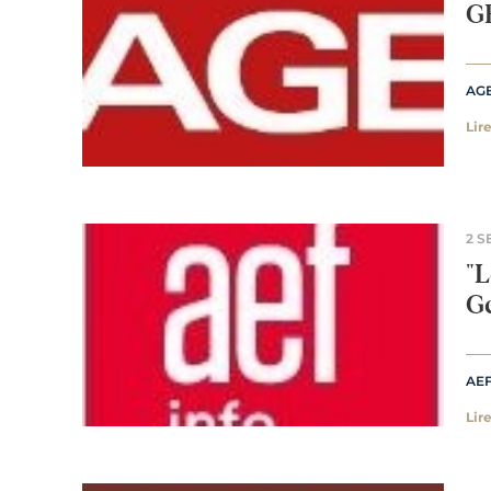
GE
AG
Lire
2 S
"L
G
AEF
Lire