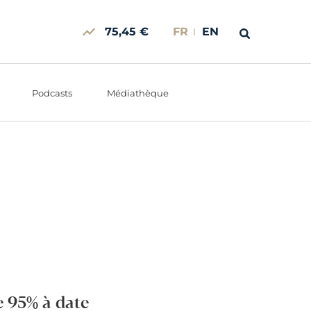
75,45 €
FR
EN
Podcasts
Médiathèque
e 95% à date