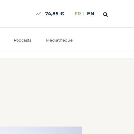
74,85 €
FR
EN
Podcasts
Médiathèque