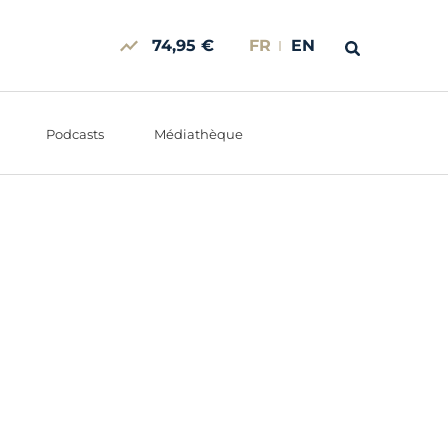
74,95 €
FR
EN
Podcasts
Médiathèque