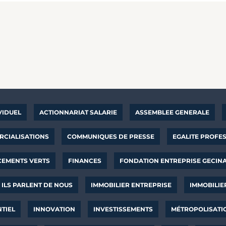
VIDUEL
ACTIONNARIAT SALARIE
ASSEMBLEE GENERALE
CIALISATIONS
COMMUNIQUES DE PRESSE
EGALITE PROFE
CEMENTS VERTS
FINANCES
FONDATION ENTREPRISE GECIN
ILS PARLENT DE NOUS
IMMOBILIER ENTREPRISE
IMMOBILIE
NTIEL
INNOVATION
INVESTISSEMENTS
MÉTROPOLISATI