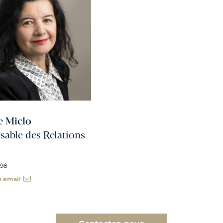
e Miclo
able des Relations
 98
n email