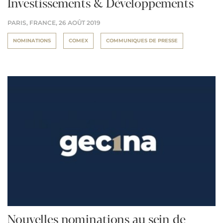
Investissements & Développements
PARIS, FRANCE,
26 AOÛT 2019
NOMINATIONS
COMEX
COMMUNIQUES DE PRESSE
Nouvelles nominations au sein de