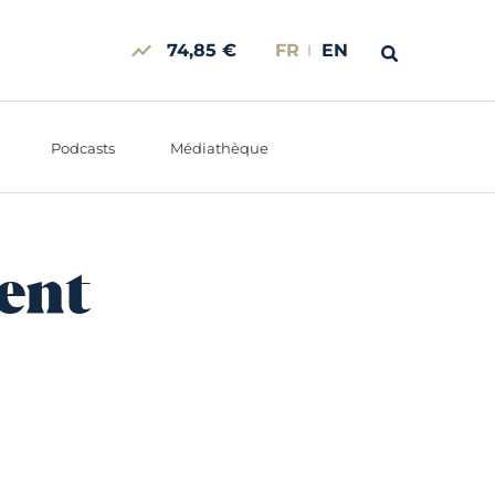
74,85 €
FR
EN
Podcasts
Médiathèque
ent