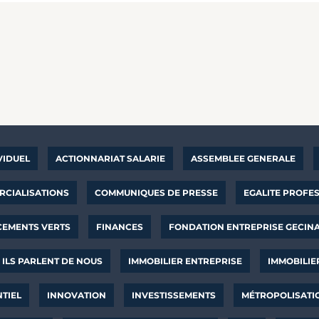
VIDUEL
ACTIONNARIAT SALARIE
ASSEMBLEE GENERALE
CIALISATIONS
COMMUNIQUES DE PRESSE
EGALITE PROFE
CEMENTS VERTS
FINANCES
FONDATION ENTREPRISE GECIN
ILS PARLENT DE NOUS
IMMOBILIER ENTREPRISE
IMMOBILIE
NTIEL
INNOVATION
INVESTISSEMENTS
MÉTROPOLISATI