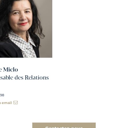
e Miclo
able des Relations
 98
n email