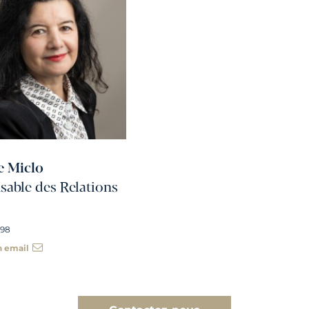
e Miclo
able des Relations
 98
n email