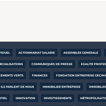
VIDUEL
ACTIONNARIAT SALARIE
ASSEMBLEE GENERALE
CIALISATIONS
COMMUNIQUES DE PRESSE
EGALITE PROFE
CEMENTS VERTS
FINANCES
FONDATION ENTREPRISE GECIN
ILS PARLENT DE NOUS
IMMOBILIER ENTREPRISE
IMMOBILIE
NTIEL
INNOVATION
INVESTISSEMENTS
MÉTROPOLISATI