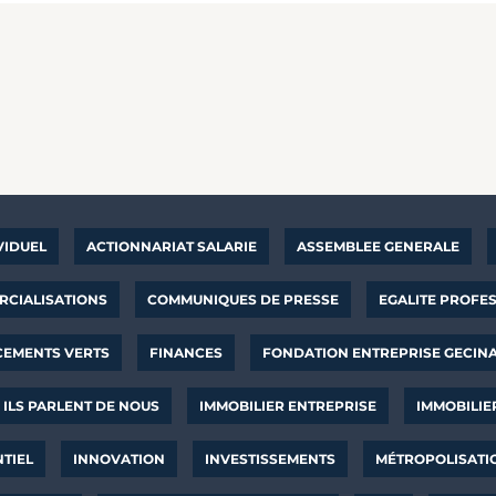
VIDUEL
ACTIONNARIAT SALARIE
ASSEMBLEE GENERALE
CIALISATIONS
COMMUNIQUES DE PRESSE
EGALITE PROFE
CEMENTS VERTS
FINANCES
FONDATION ENTREPRISE GECIN
ILS PARLENT DE NOUS
IMMOBILIER ENTREPRISE
IMMOBILIE
NTIEL
INNOVATION
INVESTISSEMENTS
MÉTROPOLISATI