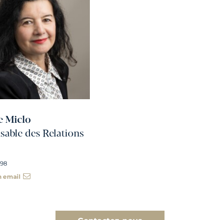
e Miclo
able des Relations
 98
n email