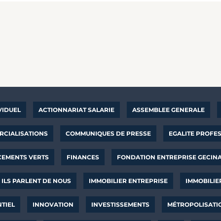
VIDUEL
ACTIONNARIAT SALARIE
ASSEMBLEE GENERALE
CIALISATIONS
COMMUNIQUES DE PRESSE
EGALITE PROFE
CEMENTS VERTS
FINANCES
FONDATION ENTREPRISE GECIN
ILS PARLENT DE NOUS
IMMOBILIER ENTREPRISE
IMMOBILIE
NTIEL
INNOVATION
INVESTISSEMENTS
MÉTROPOLISATI