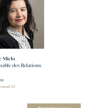
e Miclo
able des Relations
 98
n email