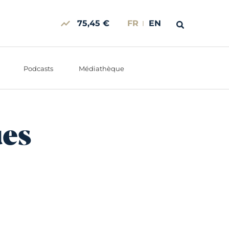
75,45 €
FR
EN
Podcasts
Médiathèque
ues