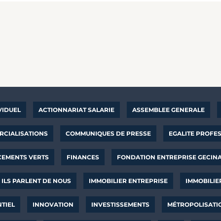
VIDUEL
ACTIONNARIAT SALARIE
ASSEMBLEE GENERALE
CIALISATIONS
COMMUNIQUES DE PRESSE
EGALITE PROFE
CEMENTS VERTS
FINANCES
FONDATION ENTREPRISE GECIN
ILS PARLENT DE NOUS
IMMOBILIER ENTREPRISE
IMMOBILIE
NTIEL
INNOVATION
INVESTISSEMENTS
MÉTROPOLISATI