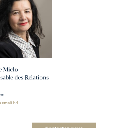
e Miclo
able des Relations
 98
n email