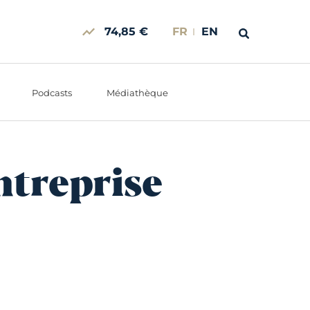
74,85 €
FR
EN
Podcasts
Médiathèque
ntreprise