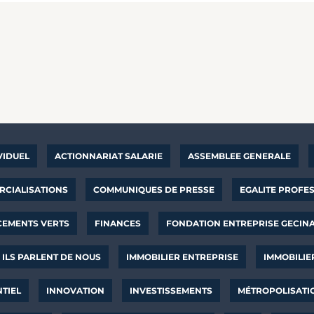
VIDUEL
ACTIONNARIAT SALARIE
ASSEMBLEE GENERALE
CIALISATIONS
COMMUNIQUES DE PRESSE
EGALITE PROFE
CEMENTS VERTS
FINANCES
FONDATION ENTREPRISE GECIN
ILS PARLENT DE NOUS
IMMOBILIER ENTREPRISE
IMMOBILIE
NTIEL
INNOVATION
INVESTISSEMENTS
MÉTROPOLISATI