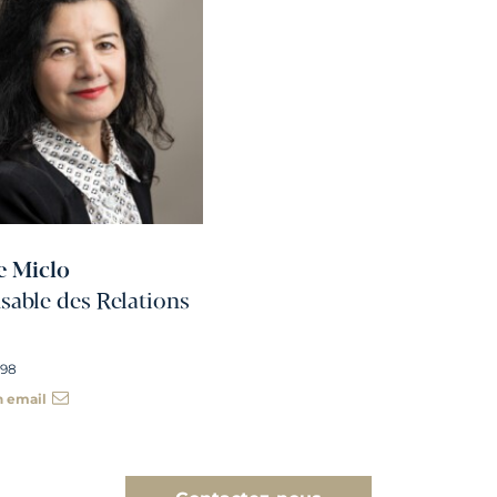
e Miclo
able des Relations
 98
n email