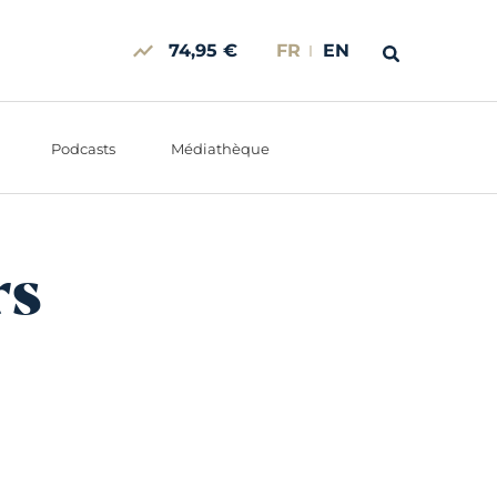
74,95 €
FR
EN
Podcasts
Médiathèque
rs