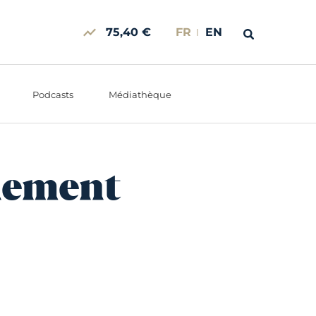
75,40 €
FR
EN
Podcasts
Médiathèque
nnement