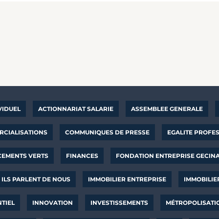
VIDUEL
ACTIONNARIAT SALARIE
ASSEMBLEE GENERALE
CIALISATIONS
COMMUNIQUES DE PRESSE
EGALITE PROFE
CEMENTS VERTS
FINANCES
FONDATION ENTREPRISE GECIN
ILS PARLENT DE NOUS
IMMOBILIER ENTREPRISE
IMMOBILIE
NTIEL
INNOVATION
INVESTISSEMENTS
MÉTROPOLISATI