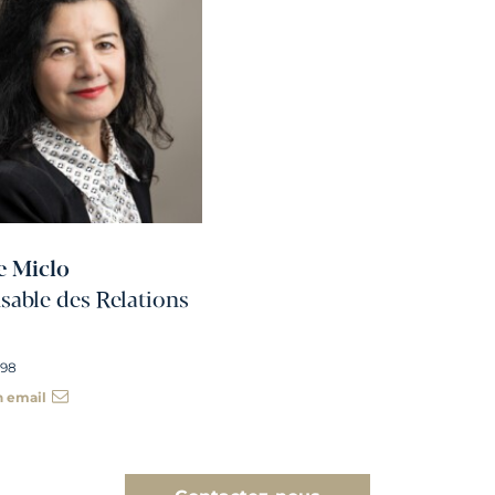
e Miclo
able des Relations
 98
n email