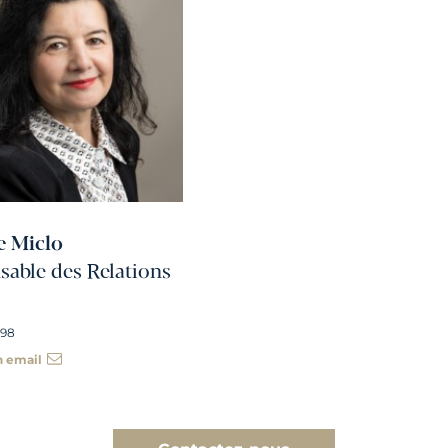
e Miclo
able des Relations
 98
n email