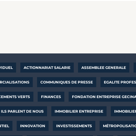
VIDUEL
ACTIONNARIAT SALARIE
ASSEMBLEE GENERALE
CIALISATIONS
COMMUNIQUES DE PRESSE
EGALITE PROFE
CEMENTS VERTS
FINANCES
FONDATION ENTREPRISE GECIN
ILS PARLENT DE NOUS
IMMOBILIER ENTREPRISE
IMMOBILIE
NTIEL
INNOVATION
INVESTISSEMENTS
MÉTROPOLISATI