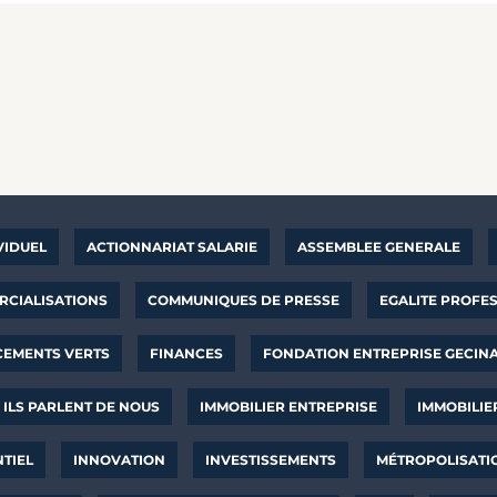
VIDUEL
ACTIONNARIAT SALARIE
ASSEMBLEE GENERALE
CIALISATIONS
COMMUNIQUES DE PRESSE
EGALITE PROFE
CEMENTS VERTS
FINANCES
FONDATION ENTREPRISE GECIN
ILS PARLENT DE NOUS
IMMOBILIER ENTREPRISE
IMMOBILIE
NTIEL
INNOVATION
INVESTISSEMENTS
MÉTROPOLISATI