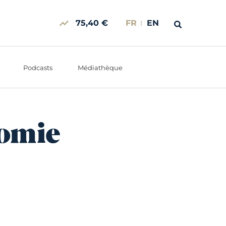
75,40 €
FR
EN
Podcasts
Médiathèque
nomie