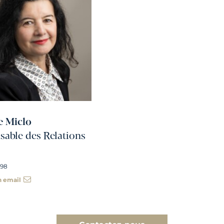
e Miclo
able des Relations
 98
n email