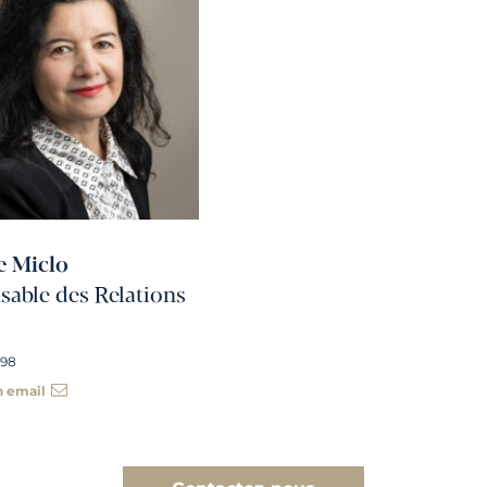
e Miclo
able des Relations
 98
n email