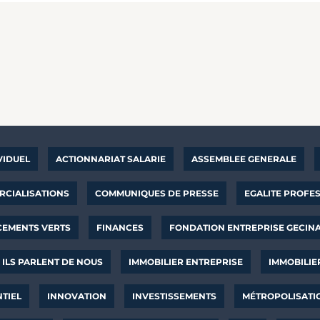
VIDUEL
ACTIONNARIAT SALARIE
ASSEMBLEE GENERALE
CIALISATIONS
COMMUNIQUES DE PRESSE
EGALITE PROFE
CEMENTS VERTS
FINANCES
FONDATION ENTREPRISE GECIN
ILS PARLENT DE NOUS
IMMOBILIER ENTREPRISE
IMMOBILIE
NTIEL
INNOVATION
INVESTISSEMENTS
MÉTROPOLISATI