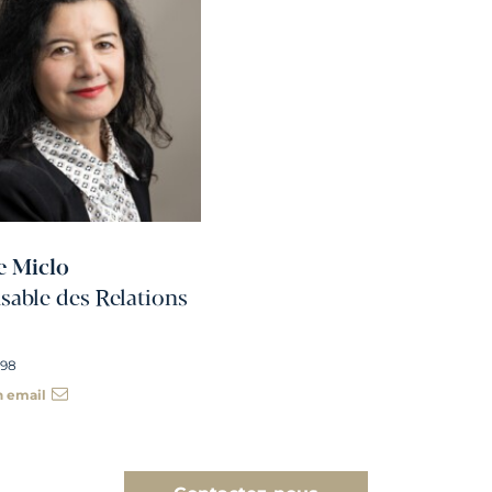
e Miclo
able des Relations
 98
n email