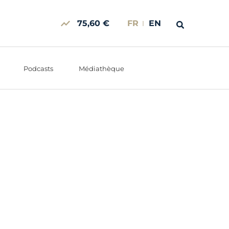
75,60 €
FR
EN
Podcasts
Médiathèque