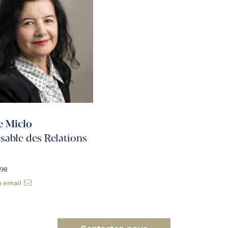
e Miclo
able des Relations
 98
n email