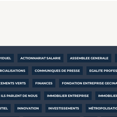
VIDUEL
ACTIONNARIAT SALARIE
ASSEMBLEE GENERALE
CIALISATIONS
COMMUNIQUES DE PRESSE
EGALITE PROFE
CEMENTS VERTS
FINANCES
FONDATION ENTREPRISE GECIN
ILS PARLENT DE NOUS
IMMOBILIER ENTREPRISE
IMMOBILIE
NTIEL
INNOVATION
INVESTISSEMENTS
MÉTROPOLISATI