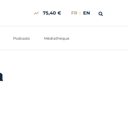
75,40 €
FR
EN
Podcasts
Médiathèque
n