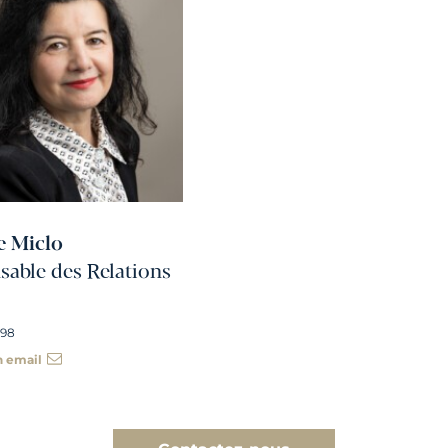
e Miclo
able des Relations
 98
n email