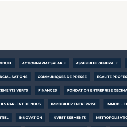
VIDUEL
ACTIONNARIAT SALARIE
ASSEMBLEE GENERALE
CIALISATIONS
COMMUNIQUES DE PRESSE
EGALITE PROFE
CEMENTS VERTS
FINANCES
FONDATION ENTREPRISE GECIN
ILS PARLENT DE NOUS
IMMOBILIER ENTREPRISE
IMMOBILIE
NTIEL
INNOVATION
INVESTISSEMENTS
MÉTROPOLISATI