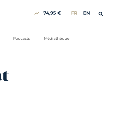
74,95 €
FR
EN
Podcasts
Médiathèque
at