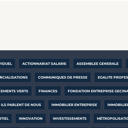
VIDUEL
ACTIONNARIAT SALARIE
ASSEMBLEE GENERALE
CIALISATIONS
COMMUNIQUES DE PRESSE
EGALITE PROFE
CEMENTS VERTS
FINANCES
FONDATION ENTREPRISE GECIN
ILS PARLENT DE NOUS
IMMOBILIER ENTREPRISE
IMMOBILIE
NTIEL
INNOVATION
INVESTISSEMENTS
MÉTROPOLISATI