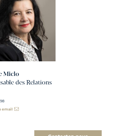
e Miclo
able des Relations
 98
n email