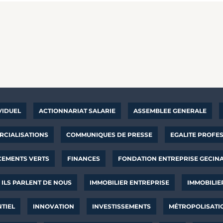
VIDUEL
ACTIONNARIAT SALARIE
ASSEMBLEE GENERALE
CIALISATIONS
COMMUNIQUES DE PRESSE
EGALITE PROFE
CEMENTS VERTS
FINANCES
FONDATION ENTREPRISE GECIN
ILS PARLENT DE NOUS
IMMOBILIER ENTREPRISE
IMMOBILIE
NTIEL
INNOVATION
INVESTISSEMENTS
MÉTROPOLISATI