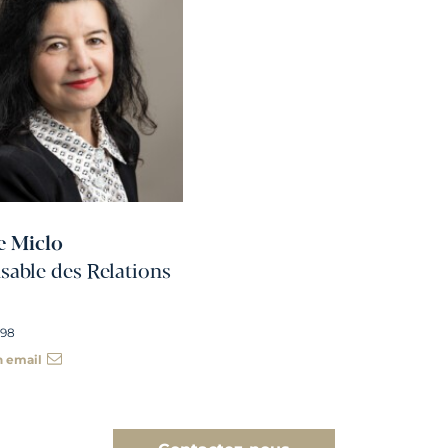
e Miclo
able des Relations
 98
n email