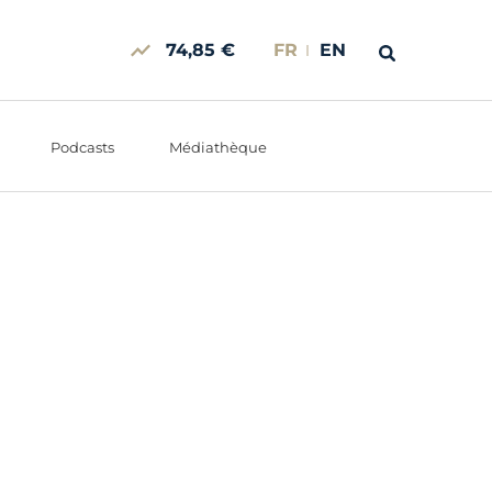
74,85 €
FR
EN
Podcasts
Médiathèque