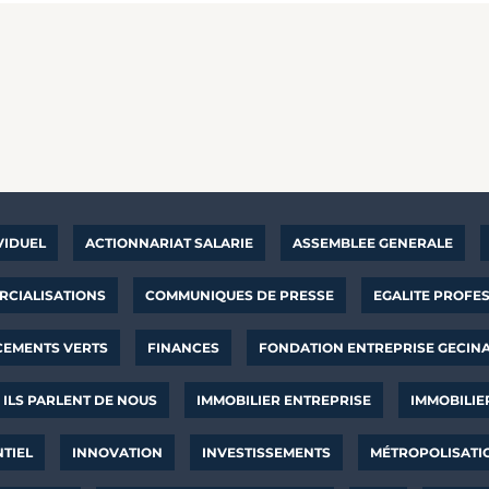
VIDUEL
ACTIONNARIAT SALARIE
ASSEMBLEE GENERALE
CIALISATIONS
COMMUNIQUES DE PRESSE
EGALITE PROFE
CEMENTS VERTS
FINANCES
FONDATION ENTREPRISE GECIN
ILS PARLENT DE NOUS
IMMOBILIER ENTREPRISE
IMMOBILIE
NTIEL
INNOVATION
INVESTISSEMENTS
MÉTROPOLISATI