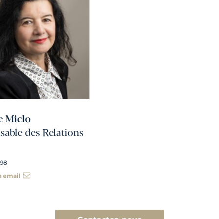
e Miclo
able des Relations
 98
n email